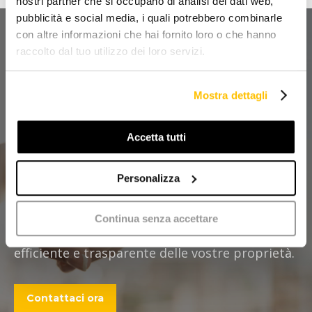
nostri partner che si occupano di analisi dei dati web,
pubblicità e social media, i quali potrebbero combinarle
con altre informazioni che hai fornito loro o che hanno
raccolto dal tuo utilizzo dei loro servizi.
Hai bisogno di una
consulenza per il tuo
Mostra dettagli
condominio?
Accetta tutti
Assicuratevi che la gestione del vostro
Personalizza
condominio sia affidabile e senza stress! Con la
nostra consulenza e grazie alla nostra
Continua senza accettare
esperienza, potrete godere di una gestione
efficiente e trasparente delle vostre proprietà.
Contattaci ora