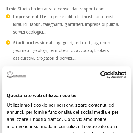
Il mio Studio ha instaurato consolidati rapporti con:
Imprese e ditte:
imprese edili, elettricisti, antennisti,
idraulici, fabbri, falegnami, giardinieri, imprese di pulizia,
servizi ecologici,…
Studi professionali
ingegneri, architetti, agronomi,
geometri, geologi, termotecnici, avvocati, brokers
assicurativi, erogatori di servizi,…
ai quali affidare gli interventi per la soluzione rapida, qualificata
e al giusto prezzo, delle esigenze del Condominio.
È comunque mia consuetudine rivolgermi in via preferenziale,
Questo sito web utilizza i cookie
ove Già esistenti, alle
ditte di fiducia del Condominio
, per
non interrompere rapporti positivi e non disperdere un
Utilizziamo i cookie per personalizzare contenuti ed
patrimonio di conoscenze.
annunci, per fornire funzionalità dei social media e per
analizzare il nostro traffico. Condividiamo inoltre
informazioni sul modo in cui utilizzi il nostro sito con i