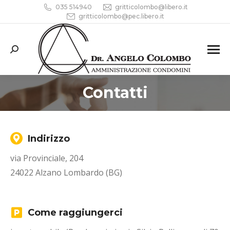
035 514940
gritticolombo@libero.it
gritticolombo@pec.libero.it
Cerca:
Contatti
Tu sei qui:
Indirizzo
via Provinciale, 204
24022 Alzano Lombardo (BG)
Come raggiungerci